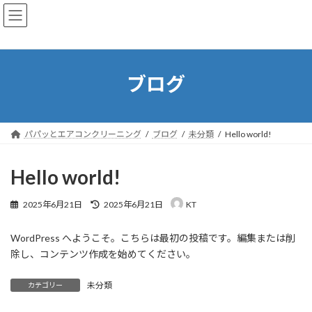
コ
ナ
ン
ビ
テ
ゲ
ン
ー
ツ
シ
へ
ョ
ブログ
ス
ン
キ
に
ッ
移
プ
動
パパッとエアコンクリーニング
ブログ
未分類
Hello world!
Hello world!
最
2025年6月21日
2025年6月21日
KT
終
更
WordPress へようこそ。こちらは最初の投稿です。編集または削
新
日
除し、コンテンツ作成を始めてください。
時
:
未分類
カテゴリー